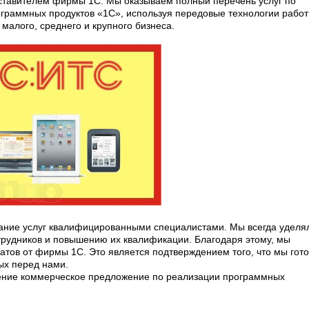
тавителем фирмы 1С. Мы оказываем полный перечень услуг по
ограммных продуктов «1С», используя передовые технологии рабо
малого, среднего и крупного бизнеса.
зание услуг квалифицированными специалистами. Мы всегда уделя
рудников и повышению их квалификации. Благодаря этому, мы
тов от фирмы 1С. Это является подтверждением того, что мы гот
ых перед нами.
ение коммерческое предложение по реализации программных