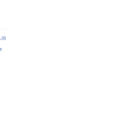
 (4)
я