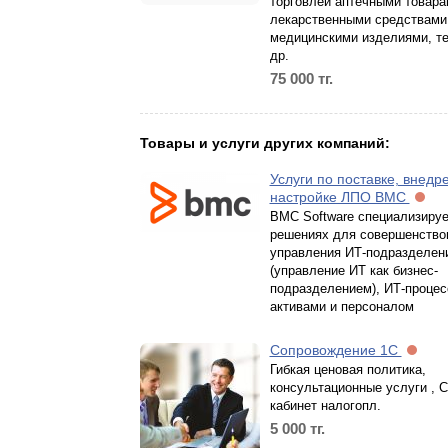
торговлей аптечными товара
лекарственными средствами
медицинскими изделиями, те
др.
75 000
тг.
Товары и услуги других компаний:
Услуги по поставке, внедр
настройке ЛПО BMC
BMC Software специализируе
решениях для совершенство
управления ИТ-подразделен
(управление ИТ как бизнес-
подразделением), ИТ-процес
активами и персоналом
Сопровождение 1С
Гибкая ценовая политика,
консультационные услуги , 
кабинет налогопл.
5 000
тг.