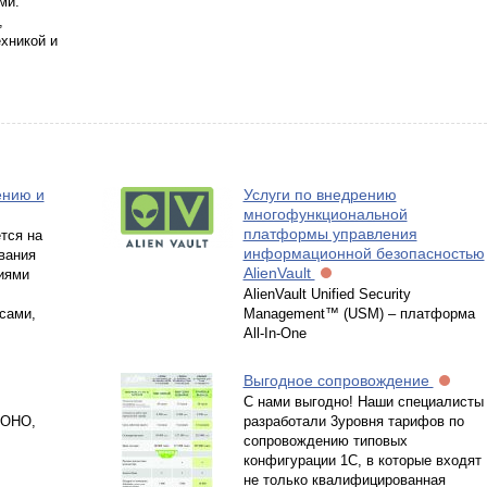
ми:
,
хникой и
ению и
Услуги по внедрению
многофункциональной
платформы управления
тся на
информационной безопасностью
вания
AlienVault
иями
AlienVault Unified Security
сами,
Management™ (USM) – платформа
All-In-One
Выгодное сопровождение
С нами выгодно! Наши специалисты
СОНО,
разработали 3уровня тарифов по
сопровождению типовых
конфигурации 1С, в которые входят
не только квалифицированная