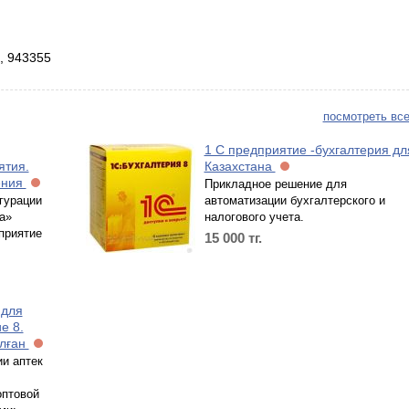
8, 943355
посмотреть все
1 С предприятие -бухгалтерия дл
ятия.
Казахстана
ения
Прикладное решение для
гурации
автоматизации бухгалтерского и
а»
налогового учета.
приятие
15 000
тг.
 для
е 8.
алған
и аптек
оптовой