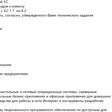
ий 1С
здом к клиенту
с 1С 7.7. на 8.2
ь, согласно, утвержденного Вами технического задания
я
соналом
ным предприятием
 настольные и сетевые операционные системы, серверные
тольные бизнес-приложения и офисные приложения для домашних
едства для работы в сети Интернет и инструменты разработки.
ку лицензионного программного обеспечения по доступным для