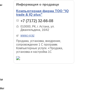
Информация о продавце
ты
Компьютерная фирма ТОО "IQ
trade & IQ plus"
+7 (7172) 32-66-08
010000, РК, г. Астана, ул.
Джангильдина, 16/42
www.i-q.kz
Продажа, установка, внедрение,
сопровождение 1 С программ.
Компьютерные услуги. • Продажа,
установка и настройка 1С
ли
овы